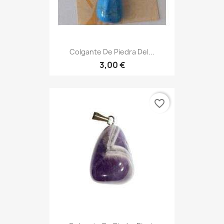
Colgante De Piedra Del...
3,00 €
favorite_border