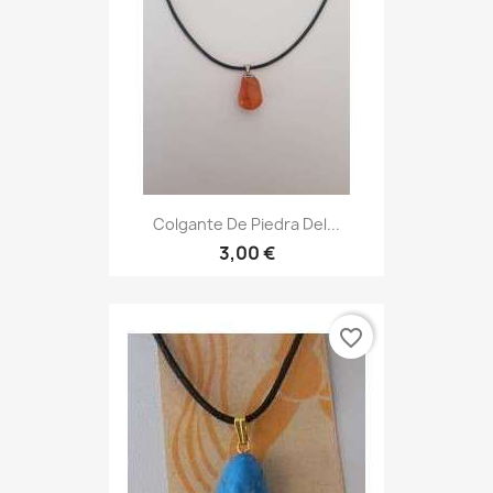
Colgante De Piedra Del...
3,00 €
favorite_border