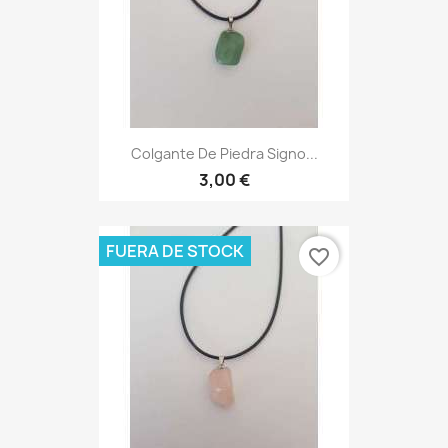
Colgante De Piedra Signo...
3,00 €
FUERA DE STOCK
favorite_border