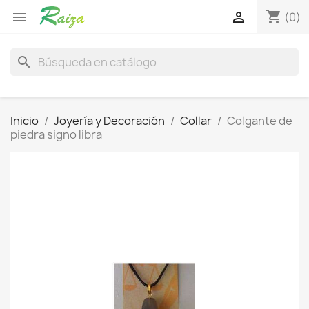
shopping_cart


(0)
search
Inicio
Joyería y Decoración
Collar
Colgante de
piedra signo libra