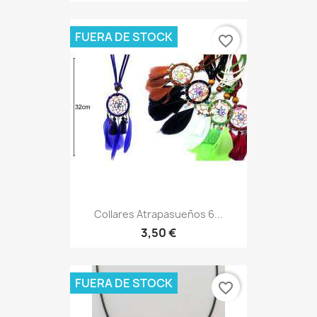
FUERA DE STOCK
favorite_border
Collares Atrapasueños 6...
3,50 €
FUERA DE STOCK
favorite_border