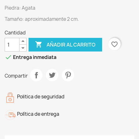
Piedra: Agata
Tamaño: aproximadamente 2 cm.
Cantidad

favorite_border
AÑADIR AL CARRITO

Entrega inmediata
Compartir
Politica de seguridad
Política de entrega