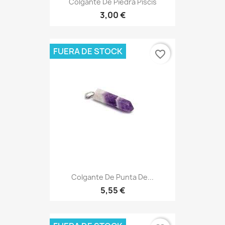
Colgante De Piedra Piscis
3,00 €
FUERA DE STOCK
favorite_border
Colgante De Punta De...
5,55 €