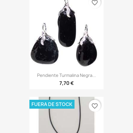
favorite_border
Pendiente Turmalina Negra...
7,70 €
FUERA DE STOCK
favorite_border