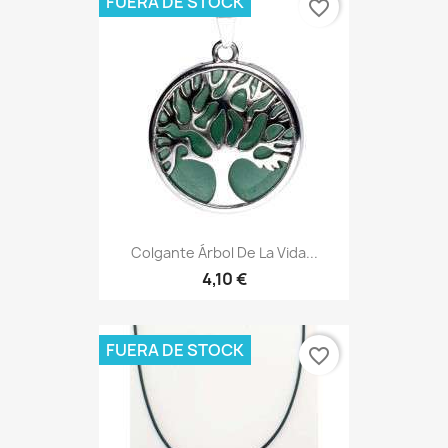
FUERA DE STOCK
favorite_border
Colgante Árbol De La Vida...
4,10 €
FUERA DE STOCK
favorite_border