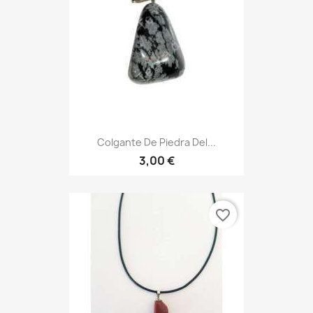
Colgante De Piedra Del...
3,00 €
favorite_border