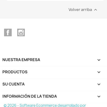
Volver arriba

Facebook
Instagram
NUESTRA EMPRESA

PRODUCTOS

SU CUENTA

INFORMACIÓN DE LA TIENDA
keyboard_arrow_down
© 2026 - Software Ecommerce desarrollado por