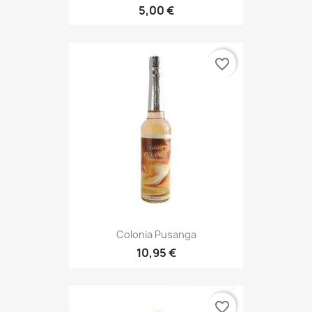
5,00 €
favorite_border
Colonia Pusanga
10,95 €
favorite_border