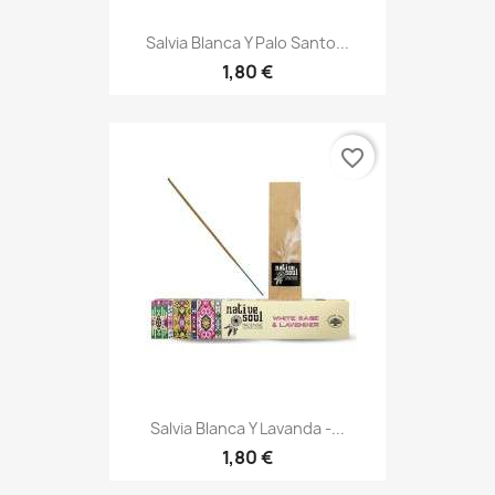
Salvia Blanca Y Palo Santo...
1,80 €
favorite_border
Salvia Blanca Y Lavanda -...
1,80 €