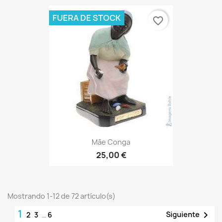
FUERA DE STOCK
favorite_border
Mãe Conga
25,00 €
Mostrando 1-12 de 72 artículo(s)
1

Siguiente
2
3
…
6