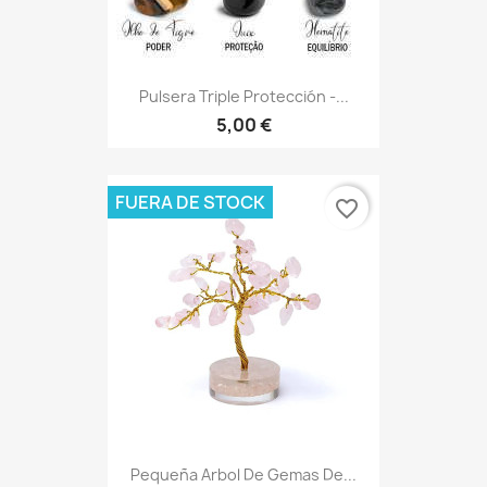
Pulsera Triple Protección -...
5,00 €
FUERA DE STOCK
favorite_border
Pequeña Arbol De Gemas De...