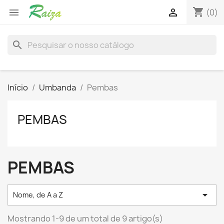
shopping_cart


(0)
search
Início
Umbanda
Pembas
PEMBAS
PEMBAS

Nome, de A a Z
Mostrando 1-9 de um total de 9 artigo(s)