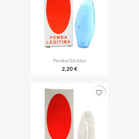
Pemba Giz Azul
2,20 €
favorite_border