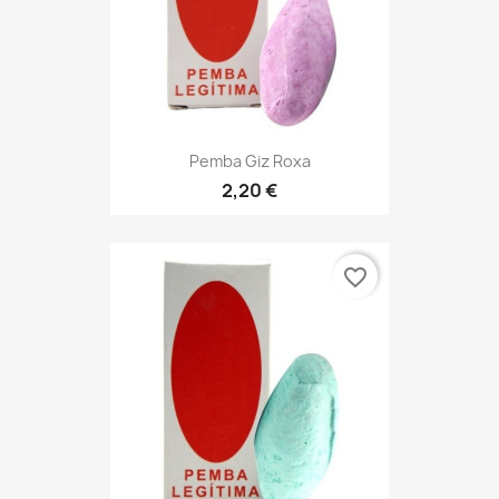
Pemba Giz Roxa
2,20 €
favorite_border