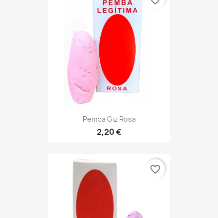
favorite_border
Pemba Giz Rosa
2,20 €
favorite_border