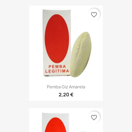
favorite_border
Pemba Giz Amarela
2,20 €
favorite_border