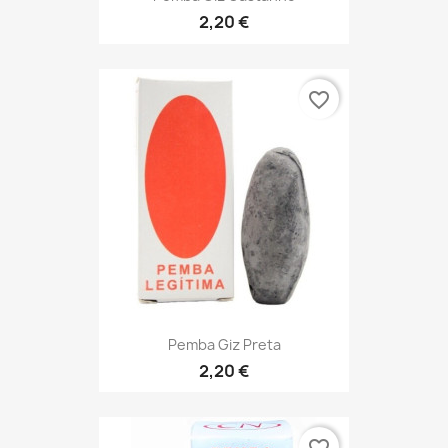
2,20 €
favorite_border
Pemba Giz Preta
2,20 €