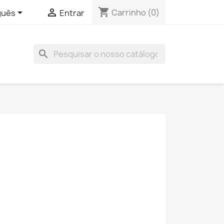
shopping_cart


Carrinho
(0)
guês
Entrar
search