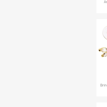
A
Bri