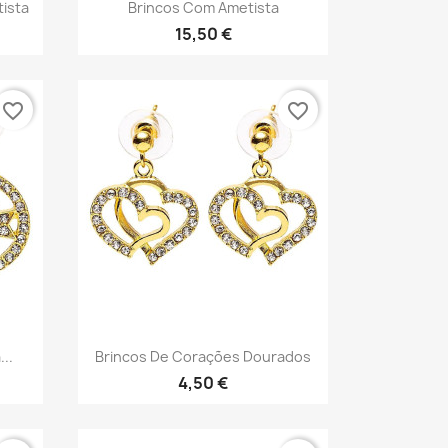
Vista rápida

ista
Brincos Com Ametista
15,50 €
favorite_border
favorite_border
Vista rápida

..
Brincos De Corações Dourados
4,50 €