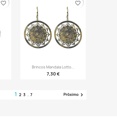
favorite_border
favorite_border
Vista rápida

Brincos Mandala Lotto...
7,30 €
1

Próximo
2
3
…
7