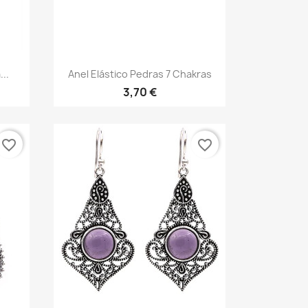
Vista rápida

...
Anel Elástico Pedras 7 Chakras
3,70 €
favorite_border
favorite_border