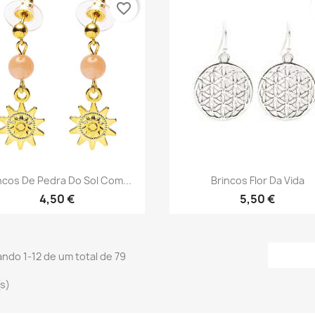
favorite_border
Vista rápida
Vista rápida


ncos De Pedra Do Sol Com...
Brincos Flor Da Vida
4,50 €
5,50 €
ndo 1-12 de um total de 79
(s)