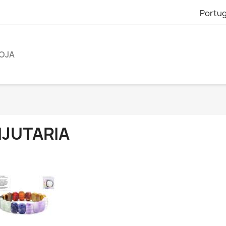
Portu
OJA
IJUTARIA