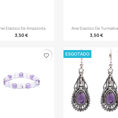
Vista rápida
Vista rápida


nel Elástico De Amazonita
Anel Elastico De Turmalina
3,50 €
3,50 €
ESGOTADO
favorite_border