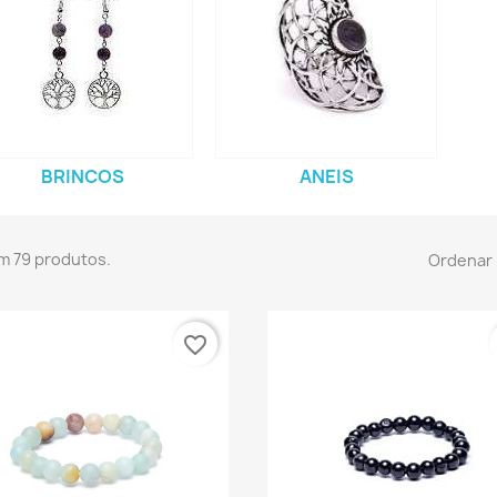
BRINCOS
ANEIS
m 79 produtos.
Ordenar 
favorite_border