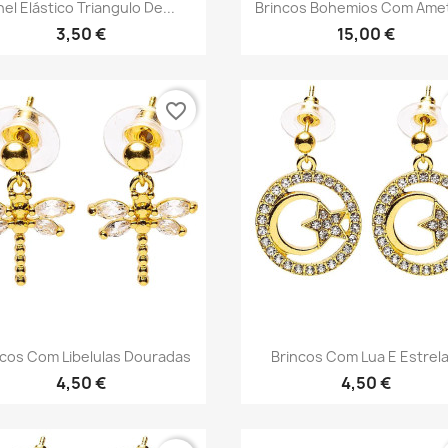
Vista rápida
Vista rápida


nel Elástico Triangulo De...
Brincos Bohemios Com Amet
3,50 €
15,00 €
favorite_border
Vista rápida
Vista rápida


ncos Com Libelulas Douradas
Brincos Com Lua E Estrela.
4,50 €
4,50 €