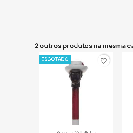
2 outros produtos na mesma c
ESGOTADO
favorite_border
Vista rápida

Bengala Zé Pelintra