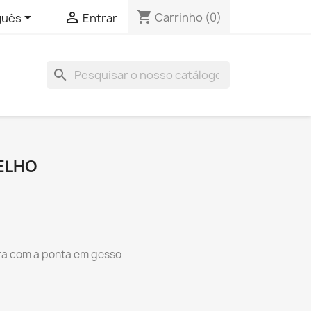
shopping_cart


Carrinho
(0)
guês
Entrar
search
ELHO
ira com a ponta em gesso