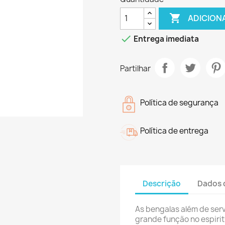

ADICION

Entrega imediata
Partilhar
Política de segurança
Política de entrega
Descrição
Dados 
As bengalas além de ser
grande função no espirit