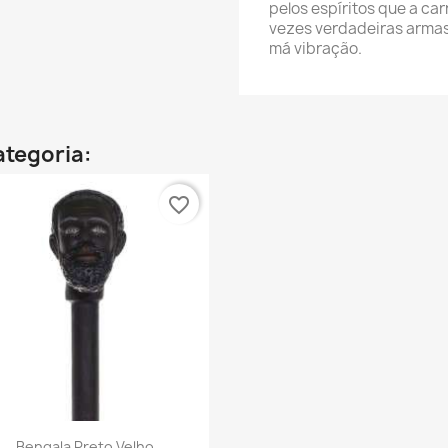
pelos espíritos que a c
vezes verdadeiras armas
má vibração.
ategoria:
favorite_border
Vista rápida

Bengala Preto Velho