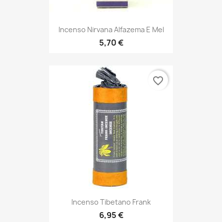
Incenso Nirvana Alfazema E Mel
5,70 €
favorite_border
Incenso Tibetano Frank
6,95 €