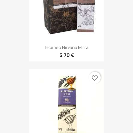
Incenso Nirvana Mirra
5,70 €
favorite_border