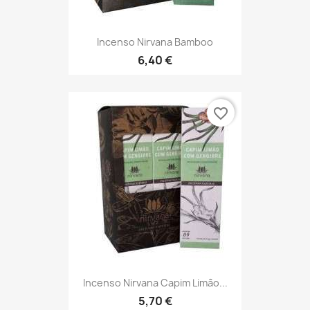
Incenso Nirvana Bamboo
6,40 €
favorite_border
Incenso Nirvana Capim Limão...
5,70 €