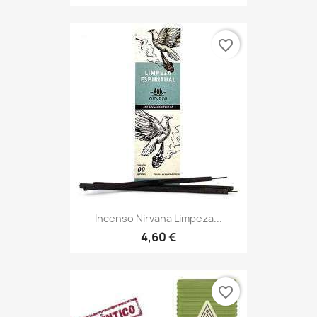
favorite_border
Incenso Nirvana Limpeza...
4,60 €
favorite_border