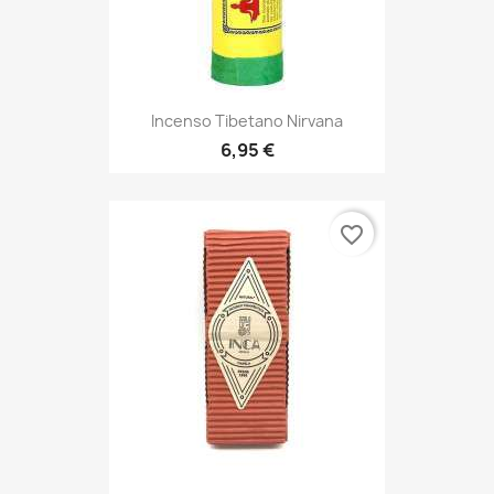
Incenso Tibetano Nirvana
6,95 €
favorite_border