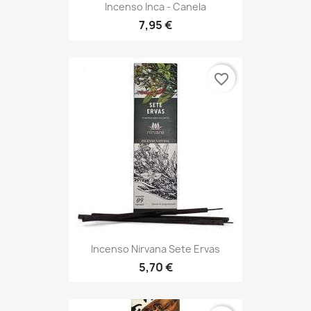
Incenso Inca - Canela
7,95 €
favorite_border
Incenso Nirvana Sete Ervas
5,70 €