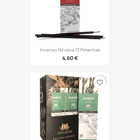
Incenso Nirvana 13 Pimentas
4,60 €
favorite_border