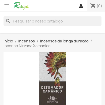
shopping_cart


(0)
search
Início
Incensos
Incensos de longa duração
Incenso Nirvana Xamanico