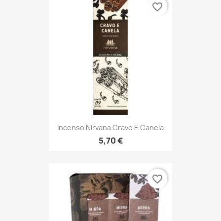
favorite_border
Incenso Nirvana Cravo E Canela
5,70 €
favorite_border