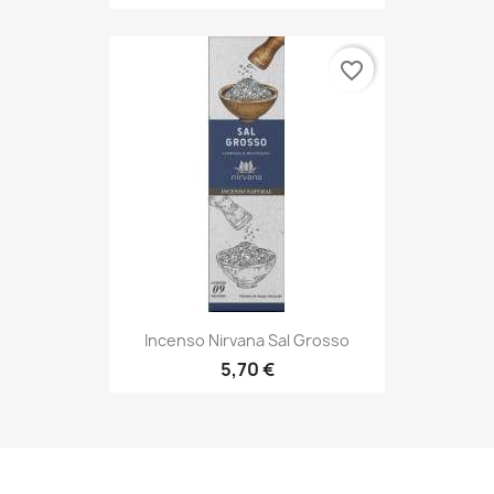
favorite_border
Incenso Nirvana Sal Grosso
5,70 €