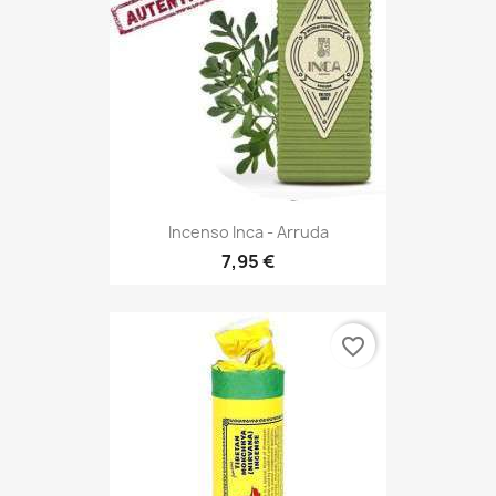
Incenso Inca - Arruda
7,95 €
favorite_border