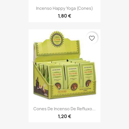
Incenso Happy Yoga (Cones)
1,80 €
favorite_border
Cones De Incenso De Refluxo...
1,20 €