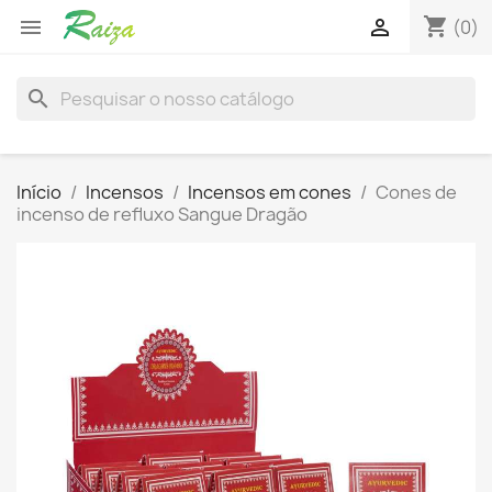
shopping_cart


(0)
search
Início
Incensos
Incensos em cones
Cones de
incenso de refluxo Sangue Dragão