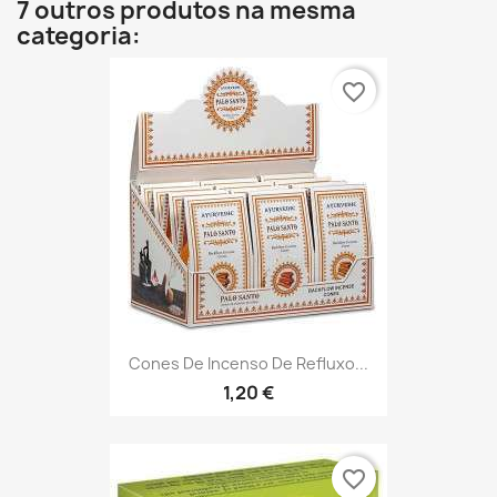
7 outros produtos na mesma
categoria:
favorite_border
Cones De Incenso De Refluxo...
1,20 €
favorite_border