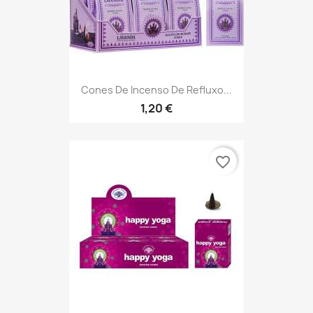
Cones De Incenso De Refluxo...
1,20 €
favorite_border