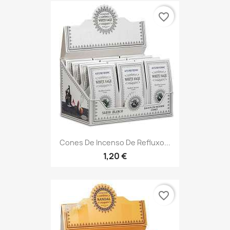
favorite_border
Cones De Incenso De Refluxo...
1,20 €
favorite_border