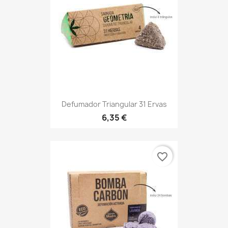
Defumador Triangular 31 Ervas
6,35 €
favorite_border