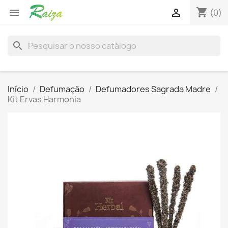
shopping_cart


(0)
search
Início
Defumação
Defumadores Sagrada Madre
Kit Ervas Harmonia