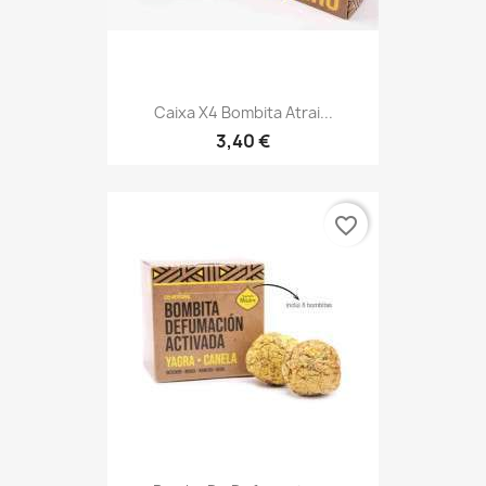
Caixa X4 Bombita Atrai...
3,40 €
favorite_border