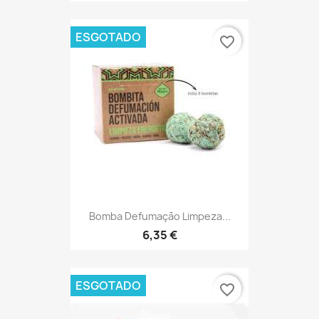
ESGOTADO
favorite_border
Bomba Defumação Limpeza...
6,35 €
ESGOTADO
favorite_border