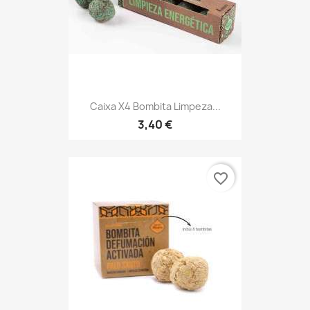
Caixa X4 Bombita Limpeza...
3,40 €
favorite_border