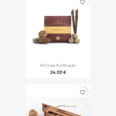
favorite_border
Kit Ervas Purificação
24,00 €
favorite_border