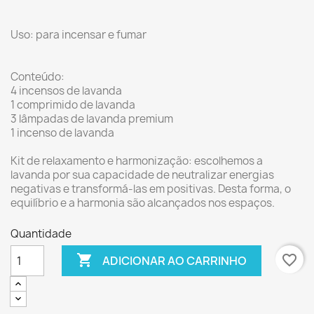
Uso: para incensar e fumar
Conteúdo:
4 incensos de lavanda
1 comprimido de lavanda
3 lâmpadas de lavanda premium
1 incenso de lavanda
Kit de relaxamento e harmonização: escolhemos a
lavanda por sua capacidade de neutralizar energias
negativas e transformá-las em positivas. Desta forma, o
equilíbrio e a harmonia são alcançados nos espaços.
Quantidade

favorite_border
ADICIONAR AO CARRINHO