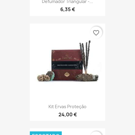
Defumador Triangular -...
6,35 €
favorite_border
Kit Ervas Proteção
24,00 €