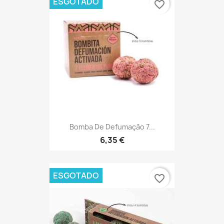
ESGOTADO
favorite_border
Bomba De Defumação 7...
6,35 €
ESGOTADO
favorite_border