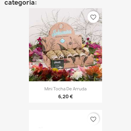
categoria:
favorite_border
Mini Tocha De Arruda
6,20 €
favorite_border