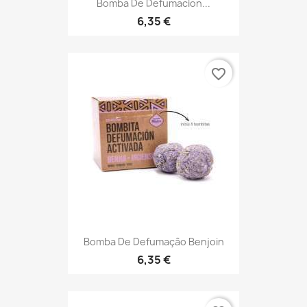
Bomba De Defumacion...
6,35 €
favorite_border
Bomba De Defumação Benjoin
6,35 €