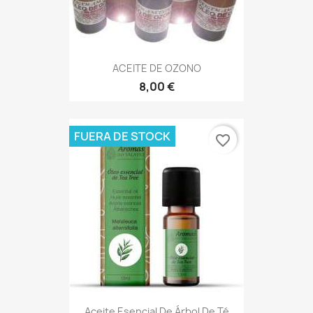
ACEITE DE OZONO
8,00 €
FUERA DE STOCK
favorite_border
Aceite Esencial De Árbol De Té