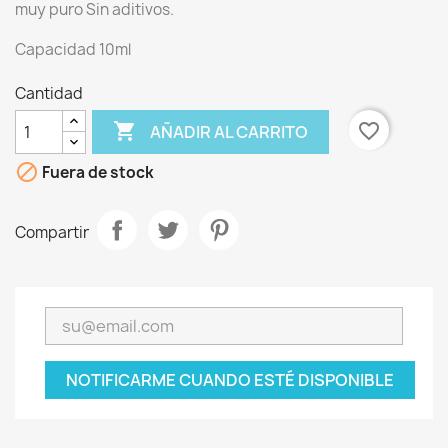
muy puro Sin aditivos.
Capacidad 10ml
Cantidad

favorite_border
AÑADIR AL CARRITO

Fuera de stock
Compartir
NOTIFICARME CUANDO ESTÉ DISPONIBLE