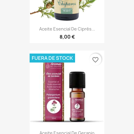
Aceite Esencial De Ciprés...
8,00 €
FUERA DE STOCK
favorite_border
Aceite Esencial De Geranio