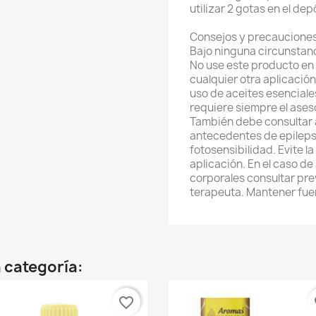
utilizar 2 gotas en el dep
Consejos y precaucione
Bajo ninguna circunstanc
No use este producto en 
cualquier otra aplicaci
uso de aceites esenciale
requiere siempre el ases
También debe consultar a
antecedentes de epileps
fotosensibilidad. Evite la
aplicación. En el caso de
corporales consultar pre
terapeuta. Mantener fuer
 categoría:
favorite_border
fa