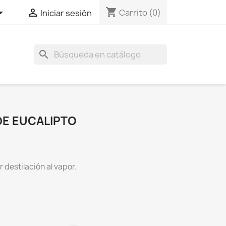
shopping_cart


Carrito
(0)
Iniciar sesión
search
DE EUCALIPTO
 destilación al vapor.