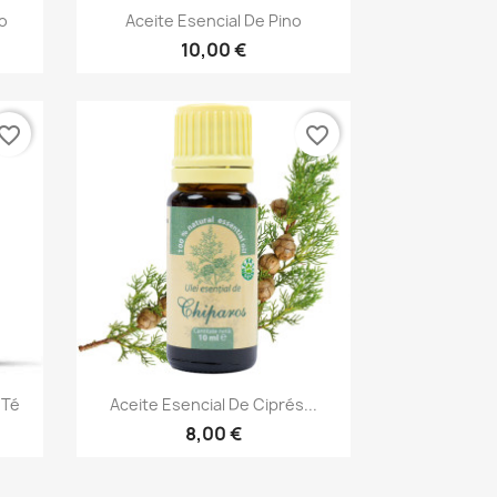
Vista rápida

o
Aceite Esencial De Pino
10,00 €
vorite_border
favorite_border
Vista rápida

 Té
Aceite Esencial De Ciprés...
8,00 €