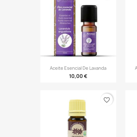
Vista rápida

Aceite Esencial De Lavanda
A
10,00 €
favorite_border