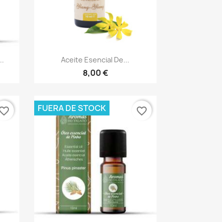
Vista rápida

..
Aceite Esencial De...
8,00 €
FUERA DE STOCK
vorite_border
favorite_border