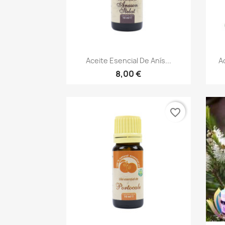
Vista rápida

Aceite Esencial De Anís...
A
8,00 €
favorite_border