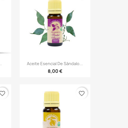
Vista rápida

.
Aceite Esencial De Sándalo...
8,00 €
vorite_border
favorite_border