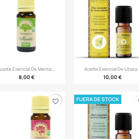
Vista rápida
Vista rápida


ceite Esencial De Menta...
Aceite Esencial De Litsea..
8,00 €
10,00 €
FUERA DE STOCK
favorite_border
fa