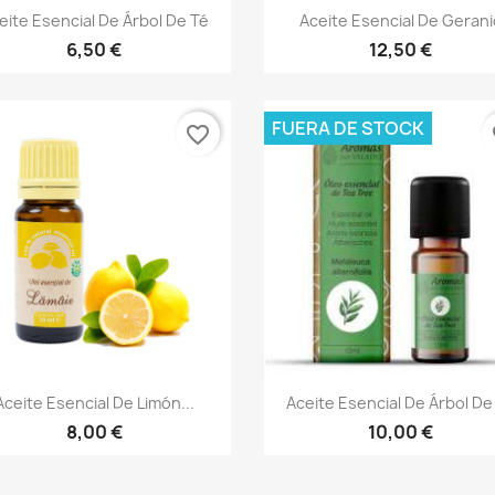
Vista rápida
Vista rápida


eite Esencial De Árbol De Té
Aceite Esencial De Gerani
6,50 €
12,50 €
FUERA DE STOCK
favorite_border
fa
Vista rápida
Vista rápida


Aceite Esencial De Limón...
Aceite Esencial De Árbol De
8,00 €
10,00 €