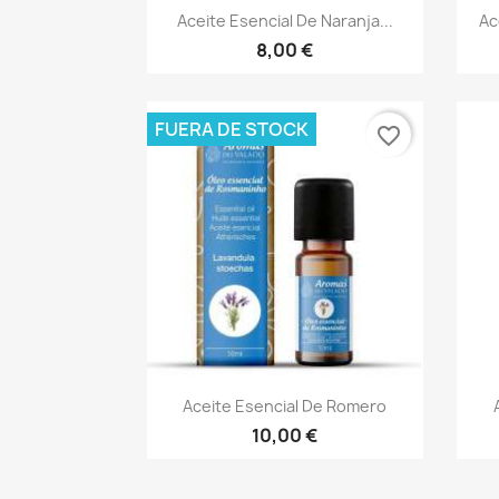
Vista rápida

Aceite Esencial De Naranja...
Ac
8,00 €
FUERA DE STOCK
favorite_border
Vista rápida

Aceite Esencial De Romero
10,00 €