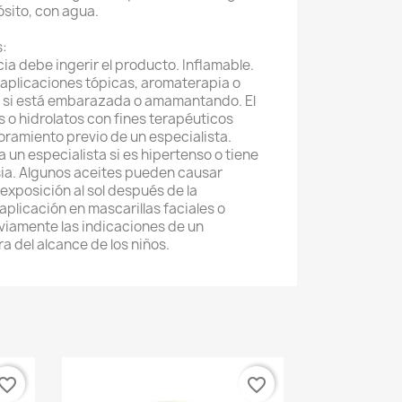
ósito, con agua.
s:
ia debe ingerir el producto. Inflamable.
aplicaciones tópicas, aromaterapia o
ón si está embarazada o amamantando. El
s o hidrolatos con fines terapéuticos
oramiento previo de un especialista.
 un especialista si es hipertenso o tiene
ia. Algunos aceites pueden causar
 exposición al sol después de la
 aplicación en mascarillas faciales o
viamente las indicaciones de un
a del alcance de los niños.
vorite_border
favorite_border