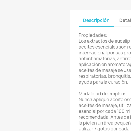
Descripción
Detal
Propiedades:
Los extractos de eucalip
aceites esenciales son r
internacional por sus pr
antiinflamatorias, antir
aplicación en aromaterap
aceites de masaje se us
respiratorias, bronquiti
ayuda para la curación.
Modalidad de empleo:
Nunca aplique aceite esen
aceites de masaje, utili
esencial por cada 100 ml
recomendada. Antes de la
la piel en un área pequeñ
utilizar 7 gotas por cad