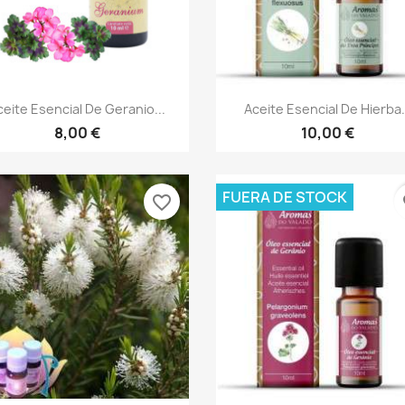
Vista rápida
Vista rápida


ceite Esencial De Geranio...
Aceite Esencial De Hierba.
8,00 €
10,00 €
FUERA DE STOCK
favorite_border
fa