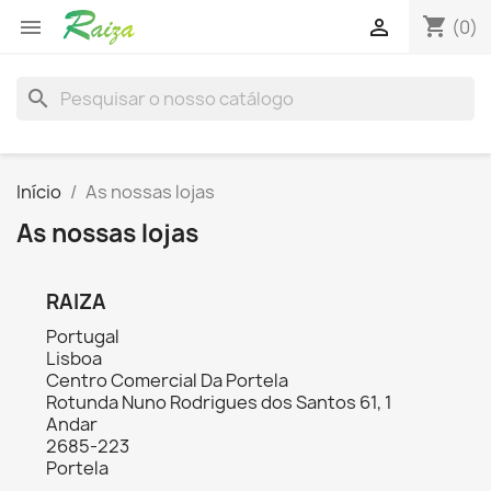
shopping_cart


(0)
search
Início
As nossas lojas
As nossas lojas
RAIZA
Portugal
Lisboa
Centro Comercial Da Portela
Rotunda Nuno Rodrigues dos Santos 61, 1
Andar
2685-223
Portela