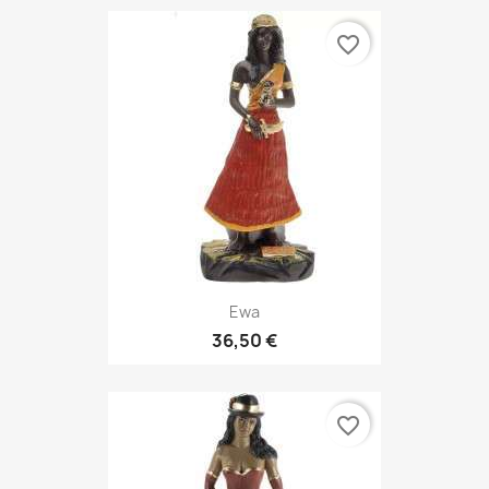
favorite_border
Ewa
36,50 €
favorite_border