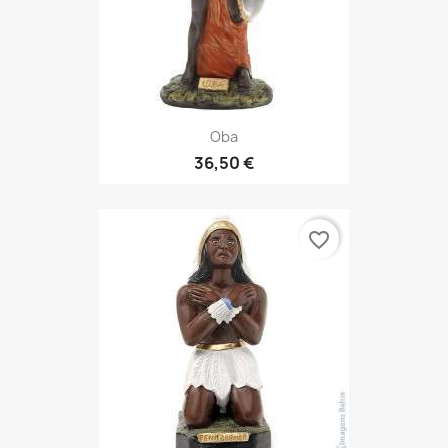
Oba
36,50 €
favorite_border