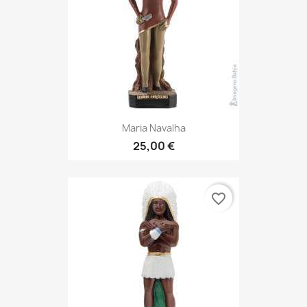
Maria Navalha
25,00 €
favorite_border