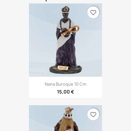
favorite_border
Nana Buroque 10 Cm
15,00 €
favorite_border