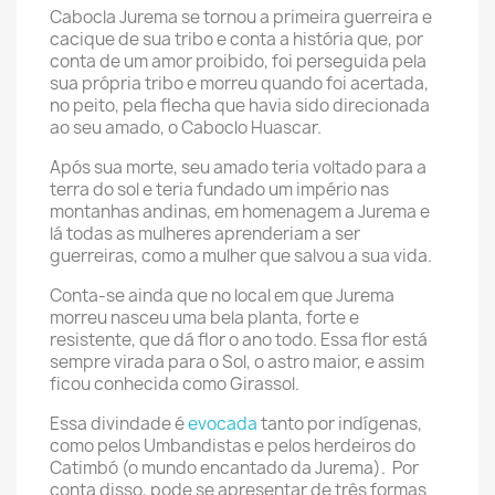
Cabocla Jurema se tornou a primeira guerreira e
cacique de sua tribo e conta a história que, por
conta de um amor proibido, foi perseguida pela
sua própria tribo e morreu quando foi acertada,
no peito, pela flecha que havia sido direcionada
ao seu amado, o Caboclo Huascar.
Após sua morte, seu amado teria voltado para a
terra do sol e teria fundado um império nas
montanhas andinas, em homenagem a Jurema e
lá todas as mulheres aprenderiam a ser
guerreiras, como a mulher que salvou a sua vida.
Conta-se ainda que no local em que Jurema
morreu nasceu uma bela planta, forte e
resistente, que dá flor o ano todo. Essa flor está
sempre virada para o Sol, o astro maior, e assim
ficou conhecida como Girassol.
Essa divindade é
evocada
tanto por indígenas,
como pelos Umbandistas e pelos herdeiros do
Catimbó (o mundo encantado da Jurema). Por
conta disso, pode se apresentar de três formas