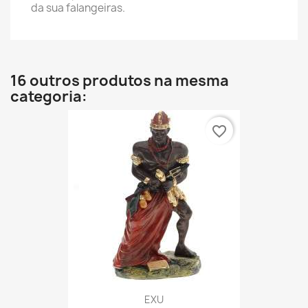
da sua falangeiras.
16 outros produtos na mesma
categoria:
favorite_border
EXU