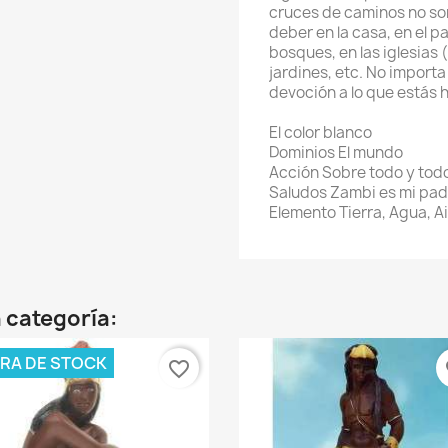
cruces de caminos no son
deber en la casa, en el pa
bosques, en las iglesias (
jardines, etc. No importa
devoción a lo que estás 
El color blanco
Dominios El mundo
Acción Sobre todo y tod
Saludos Zambi es mi pad
Elemento Tierra, Agua, A
 categoría:
RA DE STOCK
favorite_border
fa