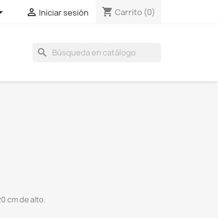
shopping_cart


Carrito
(0)
Iniciar sesión
search
 cm de alto.