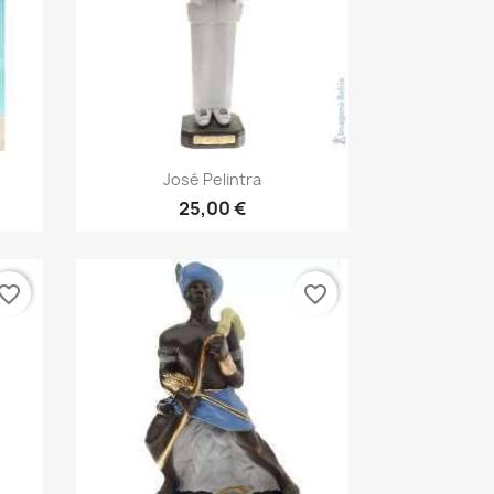
Vista rápida

José Pelintra
25,00 €
vorite_border
favorite_border