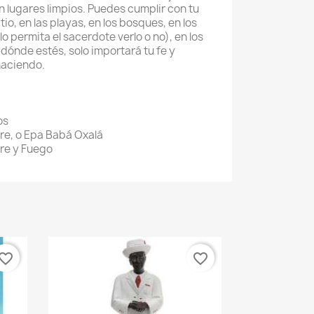
 lugares limpios. Puedes cumplir con tu
tio, en las playas, en los bosques, en los
lo permita el sacerdote verlo o no), en los
 dónde estés, solo importará tu fe y
haciendo.
os
re, o Epa Babá Oxalá
ire y Fuego
vorite_border
favorite_border