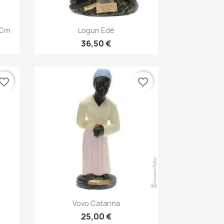
Vista rápida

 Cm
Logun Edê
36,50 €
vorite_border
favorite_border
Vista rápida

Vovo Catarina
25,00 €