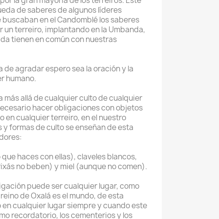
or la gran mayoría de los terreiros. Este
ueda de saberes de algunos líderes
ue buscaban en el Candomblé los saberes
 un terreiro, implantando en la Umbanda,
ada tienen en común con nuestras
de agradar espero sea la oración y la
er humano.
a más allá de cualquier culto de cualquier
 necesario hacer obligaciones con objetos
 en cualquier terreiro, en el nuestro
s y formas de culto se enseñan de esta
dores:
o que haces con ellas), claveles blancos,
rixás no beben) y miel (aunque no comen).
ligación puede ser cualquier lugar, como
eino de Oxalá es el mundo, de esta
 en cualquier lugar siempre y cuando este
omo recordatorio, los cementerios y los