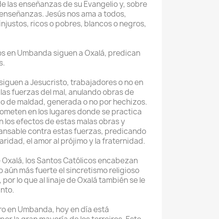
e las enseñanzas de su Evangelio y, sobre
 enseñanzas. Jesús nos ama a todos,
injustos, ricos o pobres, blancos o negros,
os en Umbanda siguen a Oxalá, predican
s.
 siguen a Jesucristo, trabajadores o no en
as fuerzas del mal, anulando obras de
po de maldad, generada o no por hechizos.
ometen en los lugares donde se practica
n los efectos de estas malas obras y
cansable contra estas fuerzas, predicando
caridad, el amor al prójimo y la fraternidad.
 de Oxalá, los Santos Católicos encabezan
 aún más fuerte el sincretismo religioso
por lo que al linaje de Oxalá también se le
nto.
ro en Umbanda, hoy en día está