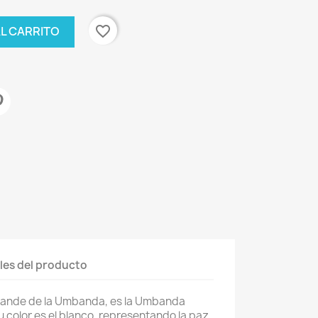
favorite_border
AL CARRITO
les del producto
grande de la Umbanda, es la Umbanda
 color es el blanco, representando la paz,