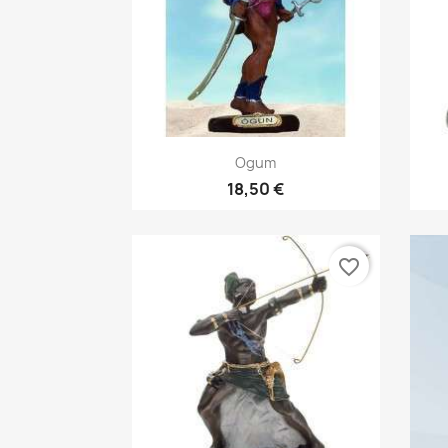
Vista rápida

Ogum
18,50 €
favorite_border