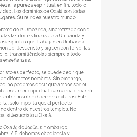
ieza, la pureza espiritual, en fin, todo lo
vidad. Los dominios de Oxalá son todas
 lugares. Su reino es nuestro mundo.
supremo de la Umbanda, sincretizado con el
todas las demás líneas de la Umbanda y
 los espíritus que trabajan en Umbanda
ón por Jesucristo y siguen con fervor las
lio, transmitiéndolas siempre a todo
us enseñanzas.
cristo es perfecto, se puede decir que
con diferentes nombres. Sin embargo,
gico, no podemos decir que ambos son el
sha es un ser espiritual que nunca encarnó
vo entre nosotros hace dos mil años. Esto,
rta, solo importa que el perfecto
ine dentro de nuestros templos. No
, si Jesucristo u Oxalá.
Oxalá; de Jesús, sin embargo,
obra. A Él debemos obediencia y