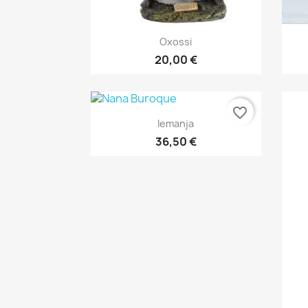
Vista rápida

Oxossi
20,00 €
favorite_border
Vista rápida

Iemanja
36,50 €