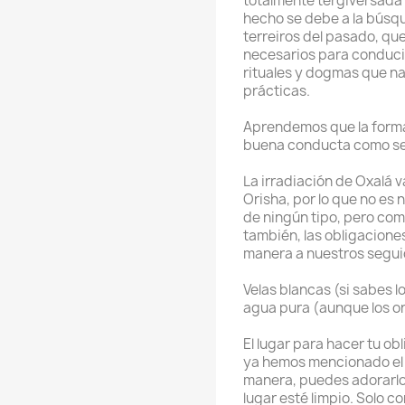
totalmente tergiversada p
hecho se debe a la búsq
terreiros del pasado, q
necesarios para conducir
rituales y dogmas que n
prácticas.
Aprendemos que la forma 
buena conducta como s
La irradiación de Oxalá v
Orisha, por lo que no es
de ningún tipo, pero como
también, las obligacione
manera a nuestros segui
Velas blancas (si sabes l
agua pura (aunque los o
El lugar para hacer tu ob
ya hemos mencionado el r
manera, puedes adorarlo
lugar esté limpio. Solo c