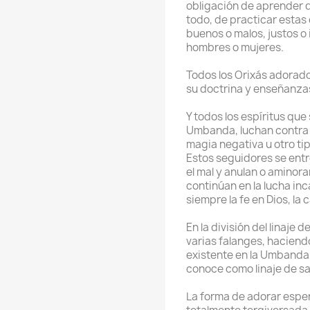
obligación de aprender d
todo, de practicar estas
buenos o malos, justos o 
hombres o mujeres.
Todos los Orixás adorad
su doctrina y enseñanza
Y todos los espíritus que
Umbanda, luchan contra l
magia negativa u otro ti
Estos seguidores se entr
el mal y anulan o aminora
continúan en la lucha in
siempre la fe en Dios, la 
En la división del linaje
varias falanges, haciendo
existente en la Umbanda, 
conoce como linaje de sa
La forma de adorar espe