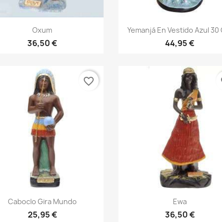
Vista rápida
Vista rápida


Oxum
Yemanjá En Vestido Azul 30
36,50 €
44,95 €
favorite_border
fa
Vista rápida
Vista rápida


Caboclo Gira Mundo
Ewa
25,95 €
36,50 €