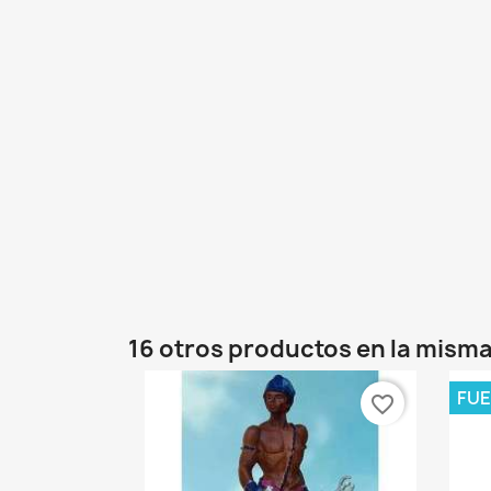
16 otros productos en la misma
FUE
favorite_border