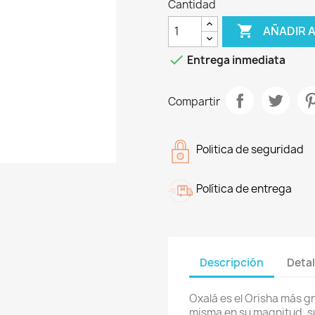
Cantidad

AÑADIR 

Entrega inmediata
Compartir
Politica de seguridad
Política de entrega
Descripción
Detal
Oxalá es el Orisha más 
misma en su magnitud, su