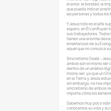
el amor, la bondad, la limp
que pueda indicar positi
las personas y todos los
Y Jesucristo es el jefe 
espero, en Él confluyen 
sus trabajadores. Todos
tienen una enorme devoci
enseñanzas de su Evange
aquel que no conozca s
Sincretismo Oxalá – Jesu
ambos son el mismo ser 
dentro de un análisis ló
mismo ser, ya que un Ori
en la Tierra y Jesús estu
sin embargo, no nos impo
sincretismo de ambos re
importa cómo los llamemos
Sabemos muy poco sobre 
conocemos su vida y su 